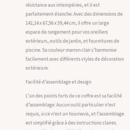
d'ouvrir et de fermer
résistance aux intempéries, et il est
complètement le
parfaitement étanche. Avec des dimensions de
couvercle avec un
minimum d'effort -
142,24 x 67,56 x 59,44 cm, il offre un large
facile à utiliser et
espace de rangement pour vos oreillers
sans se casser les
doigts. HAUTEMENT
extérieurs, outils de jardin, et fournitures de
DURABLE- Structuré
piscine. Sa couleur marron clair s’harmonise
avec une résine
résistante aux
facilement avec différents styles de décoration
intempéries qui
extérieure.
empêche la
décoloration et la
rouille ; des tiges de
Facilité d’assemblage et design
fer ont été ajoutées
pour un soutien et
L’un des points forts de ce coffre est sa facilité
une résistance
d’assemblage. Aucun outil particulier n’est
supplémentaires du
coffre de terrasse.
requis, si ce n’est un tournevis, et l’assemblage
RANGEMENT
est simplifié grâce à des instructions claires.
POLYVALENT - Parfait
pour ranger les