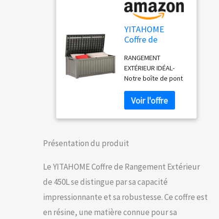
YITAHOME
Coffre de
Rangement
RANGEMENT
Extérieure de
EXTÉRIEUR IDÉAL-
450L, Grand
Notre boîte de pont
Rangement de
a une capacité de
Terrasse en
stockage de 450L et
résine Pour
des dimensions
oreiller Extérieur,
totales de 142 x 67 x
Outils de Jardin
59cm (L x I x H),
et Fournitures de
couvercle
Piscine, étanche,
Présentation du produit
verrouillable.
Verrouillable,
PISTONS
Marron Clair
Le YITAHOME Coffre de Rangement Extérieur
HYDRAULIQUES - Le
de 450L se distingue par sa capacité
mécanisme de
levage et de
impressionnante et sa robustesse. Ce coffre est
fermeture en
en résine, une matière connue pour sa
douceur permet