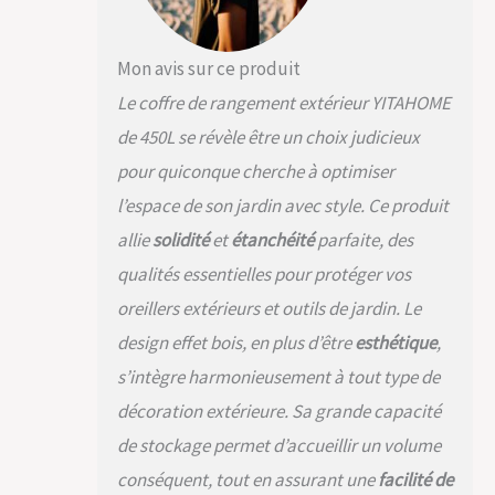
sans se casser les
doigts. HAUTEMENT
DURABLE- Structuré
Mon avis sur ce produit
avec une résine
Le coffre de rangement extérieur YITAHOME
résistante aux
intempéries qui
de 450L se révèle être un choix judicieux
empêche la
pour quiconque cherche à optimiser
décoloration et la
rouille ; des tiges de
l’espace de son jardin avec style. Ce produit
fer ont été ajoutées
allie
solidité
et
étanchéité
parfaite, des
pour un soutien et
une résistance
qualités essentielles pour protéger vos
supplémentaires du
oreillers extérieurs et outils de jardin. Le
coffre de terrasse.
RANGEMENT
design effet bois, en plus d’être
esthétique
,
POLYVALENT - Parfait
s’intègre harmonieusement à tout type de
pour ranger les
coussins d'extérieur,
décoration extérieure. Sa grande capacité
les fournitures de
de stockage permet d’accueillir un volume
piscine et les outils
de jardinage, le
conséquent, tout en assurant une
facilité de