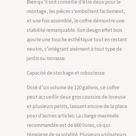
Bien qu’il soit conseillé d’être deux pour le
coussins d'extérieur,
montage, les pièces s’emboîtent facilement,
les fournitures de
piscine et les outils
et une fois assemblé, le coffre démontre une
de jardinage, le
stabilité remarquable. Son design effet bois
design élégant
s'harmonise
ajoute une touche esthétique tout en restant
facilement avec vos
neutre, s’intégrant aisément à tout type de
autres meubles de
patio. Facile à
jardin ou terrasse.
assembler - notre
boîte de rangement
Capacité de stockage et robustesse
en plein air peut
facilement être
Doté d’un volume de 120 gallons, ce coffre
Assemblée dans une
conception KD (
peut accueillir deux gros coussins de loveuse
détachable ) similaire
et plusieurs petits, laissant encore de la place
à un bloc Lego ; Une
seule personne peut
pour d’autres articles. La charge maximale
assembler tous les
recommandée est de 660 livres, ce qui
panneaux sans outil.
témoigne de sa solidité. Plusieurs utilisateurs