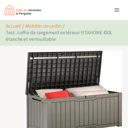
Aller
Rechercher
au
contenu
Accueil
Mobilier de jardin
Test : coffre de rangement extérieur YITAHOME 450L
étanche et verrouillable