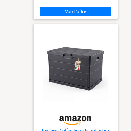
Utilisation extérieure/intérieure - résiste à la
pluie et aux UV. Dimensions 118.5 x 52 x 56.8
cm, Poids 10 kg
GRANDE CONTENANCE
DE 350 L - Idéal pour organiser votre espace
extérieur : ce coffre de jardin gris peut contenir
facilement coussins, jouets, outils ou
accessoires de piscine tout en restant discret et
élégant.
RÉSINE ÉTANCHE ET TRAITÉE
ANTI-UV - Fabriqué en polypropylène durable,
le coffre de rangement extérieur résiste à la
pluie, aux rayons UV et aux variations de
température, sans rouille ni déformation.
SÉCURITÉ RENFORCÉE AVEC FERMETURE PAR
CADENAS - Grâce à son système de verrouillage
prévu pour un cadenas (non fourni), le coffre
extérieur ArtPlast garde vos affaires à l'abri des
regards et bien protégées.
TRANSPORT
FACILE GRÂCE AUX POIGNÉES LATÉRALES -
Déplacez facilement le coffre de jardin même
lorsqu'il est plein, grâce à ses poignées
intégrées et son design léger, idéal pour tous
les espaces extérieurs.
DESIGN MODERNE
ET POLYVALENT - Avec son coloris gris
BigDean Coffre de jardin robuste -