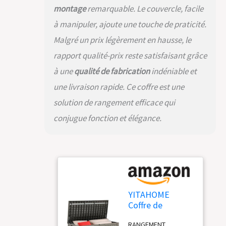
design élégant
montage
remarquable. Le couvercle, facile
s'harmonise
facilement avec vos
à manipuler, ajoute une touche de praticité.
autres meubles de
Malgré un prix légèrement en hausse, le
patio. Facile à
rapport qualité-prix reste satisfaisant grâce
assembler - notre
boîte de rangement
à une
qualité de fabrication
indéniable et
en plein air peut
une livraison rapide. Ce coffre est une
facilement être
Assemblée dans une
solution de rangement efficace qui
conception KD (
conjugue fonction et élégance.
détachable ) similaire
à un bloc Lego ; Une
seule personne peut
assembler tous les
panneaux sans outil.
YITAHOME
Coffre de
Rangement
RANGEMENT