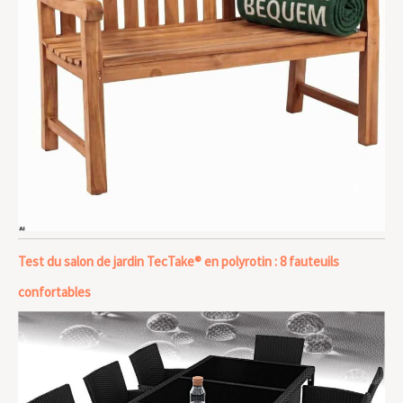
Test du salon de jardin TecTake® en polyrotin : 8 fauteuils
confortables