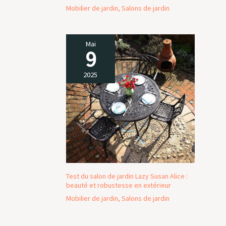
l'aspect du jardin.
Mobilier de jardin
,
Salons de jardin
Mai
9
2025
Test du salon de jardin Lazy Susan Alice :
beauté et robustesse en extérieur
Mobilier de jardin
,
Salons de jardin