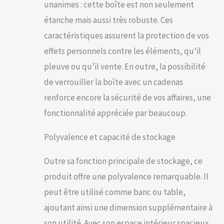
unanimes : cette boîte est non seulement
esthétique
Assemblage sans
étanche mais aussi très robuste. Ces
effort : l'installation
caractéristiques assurent la protection de vos
de cette boîte de
terrasse extérieure
effets personnels contre les éléments, qu’il
est un jeu d'enfant
pleuve ou qu’il vente. En outre, la possibilité
avec des outils
nécessaires ; le
de verrouiller la boîte avec un cadenas
design KD et les
renforce encore la sécurité de vos affaires, une
instructions simples
garantissent un
fonctionnalité appréciée par beaucoup.
processus
d'assemblage fluide,
Polyvalence et capacité de stockage
de sorte que vous
pouvez ranger votre
Outre sa fonction principale de stockage, ce
espace extérieur en
un rien de temps
produit offre une polyvalence remarquable. Il
peut être utilisé comme banc ou table,
ajoutant ainsi une dimension supplémentaire à
son utilité. Avec son espace intérieur spacieux,