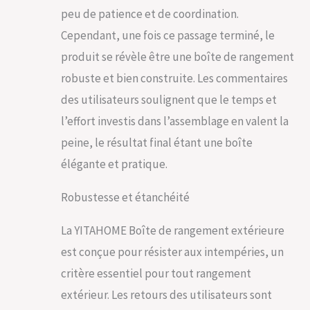
hydrauliques pour
peu de patience et de coordination.
éviter les
Cependant, une fois ce passage terminé, le
claquements
accidentels, assurant
produit se révèle être une boîte de rangement
facilité d'utilisation et
robuste et bien construite. Les commentaires
sécurité Design
des utilisateurs soulignent que le temps et
élégant et
fonctionnel : notre
l’effort investis dans l’assemblage en valent la
boîte de rangement
peine, le résultat final étant une boîte
dispose d'une
texture élégante
élégante et pratique.
semblable au bois
pour compléter tout
Robustesse et étanchéité
décor extérieur ;
utilisez-la comme un
La YITAHOME Boîte de rangement extérieure
banc de rangement
extérieur ou une
est conçue pour résister aux intempéries, un
table avec une
critère essentiel pour tout rangement
capacité de charge
de 158,8 kg, offrant à
extérieur. Les retours des utilisateurs sont
la fois pratique et