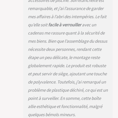
accessoires de piscine. Son étanchéité est
pratiques : conçu
remarquable, et j’ai l’assurance de garder
pour la commodité
de l'utilisateur, ce
mes affaires à l’abri des intempéries. Le fait
rangement de
qu’elle soit
facile à verrouiller
avec un
coussin d'extérieur
comprend des
cadenas me rassure quant à la sécurité de
poignées latérales
mes biens. Bien que l’assemblage du dessus
pour un transport
facile, un couvercle
nécessite deux personnes, rendant cette
qui peut être
étape un peu délicate, le montage reste
sécurisé (verrou non
inclus), et des
globalement rapide. Le produit est robuste
entretoises
et peut servir de siège, ajoutant une touche
hydrauliques pour
de polyvalence. Toutefois, j’ai remarqué un
éviter les
claquements
problème de plastique déchiré, ce qui est un
accidentels, assurant
point à surveiller. En somme, cette boîte
facilité d'utilisation et
sécurité Design
allie esthétique et fonctionnalité, malgré
élégant et
quelques bémols mineurs.
fonctionnel : notre