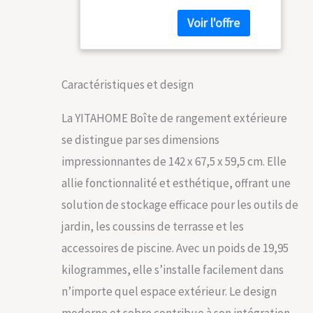
espace extérieur
coussins de
avec notre grande
terrasse et
boîte de terrasse
accessoires de
mesurant 142 x 67 x
piscine,
69 cm ; tous vos
verrouillable,
coussins de
assemblage
Caractéristiques et design
terrasse, outils de
facile, banc ou
jardin et accessoires
table polyvalente
La YITAHOME Boîte de rangement extérieure
de piscine seront
se distingue par ses dimensions
soigneusement
rangés avec sa
impressionnantes de 142 x 67,5 x 59,5 cm. Elle
généreuse capacité
allie fonctionnalité et esthétique, offrant une
de 390 litres Durable
et peu d'entretien :
solution de stockage efficace pour les outils de
fabriquée à partir de
jardin, les coussins de terrasse et les
résine résistante aux
intempéries, cette
accessoires de piscine. Avec un poids de 19,95
boîte de rangement
kilogrammes, elle s’installe facilement dans
d'extérieur noire et
blanche protège le
n’importe quel espace extérieur. Le design
contenu de l'humidité
moderne et sobre contribue à son intégration