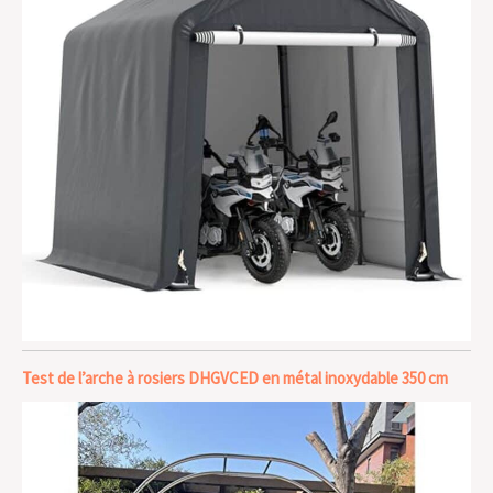
Test de l’arche à rosiers DHGVCED en métal inoxydable 350 cm