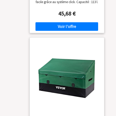
facile grâce au système click. Capacité : 113 l.
pour la commodité
Solution parfaite pour le rangement de
de l'utilisateur, ce
coussins, jouets, outils et articles de jardin.
45,68 €
rangement de
coussin d'extérieur
comprend des
poignées latérales
pour un transport
facile, un couvercle
qui peut être
sécurisé (verrou non
inclus), et des
entretoises
hydrauliques pour
éviter les
claquements
accidentels, assurant
facilité d'utilisation et
sécurité Design
élégant et
fonctionnel : notre
boîte de rangement