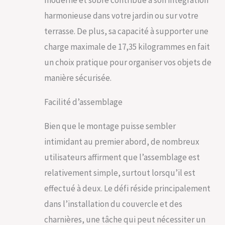
et des dommages
causés par le soleil.
harmonieuse dans votre jardin ou sur votre
Son extérieur
terrasse. De plus, sa capacité à supporter une
résistant à la
décoloration ne
charge maximale de 17,35 kilogrammes en fait
nécessite qu'un
un choix pratique pour organiser vos objets de
simple nettoyage
pour rester neuf
manière sécurisée.
Caractéristiques
pratiques : conçu
Facilité d’assemblage
pour la commodité
de l'utilisateur, ce
Bien que le montage puisse sembler
rangement de
coussin d'extérieur
intimidant au premier abord, de nombreux
comprend des
utilisateurs affirment que l’assemblage est
poignées latérales
pour un transport
relativement simple, surtout lorsqu’il est
facile, un couvercle
effectué à deux. Le défi réside principalement
qui peut être
sécurisé (verrou non
dans l’installation du couvercle et des
inclus), et des
charnières, une tâche qui peut nécessiter un
entretoises