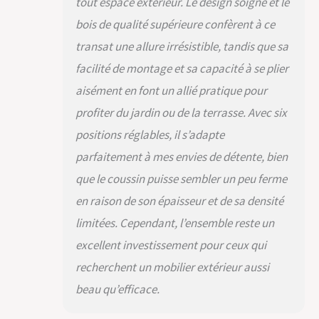
stabilité. Dossier est
tout espace extérieur. Le design soigné et le
réglable en 6
bois de qualité supérieure confèrent à ce
positions : Grâce aux
transat une allure irrésistible, tandis que sa
6 positions de
réglage offertes par
facilité de montage et sa capacité à se plier
le dossier de notre
aisément en font un allié pratique pour
chaise longue, vous
pouvez facilement
profiter du jardin ou de la terrasse. Avec six
ajuster sa hauteur
positions réglables, il s’adapte
entre 30 et 90 cm
selon vos besoins.
parfaitement à mes envies de détente, bien
Que ce soit pour lire,
que le coussin puisse sembler un peu ferme
vous reposer, dormir
ou simplement
en raison de son épaisseur et de sa densité
profiter du soleil,
limitées. Cependant, l’ensemble reste un
vous avez la liberté
d'ajuster le dossier à
excellent investissement pour ceux qui
volonté. Avec 2
recherchent un mobilier extérieur aussi
roues pour une
mobilité aisée : Le
beau qu’efficace.
transat de terrasse
que nous proposons