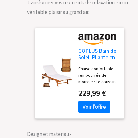
transformer vos moments de relaxation en un
véritable plaisir au grand air.
GOPLUS Bain de
Soleil Pliante en
Bois
Chaise confortable
d'Ecualyptus,
rembourrée de
Transat Jardin
mousse : Le coussin
Extérieur avec
de notre bain de
Dossier Réglable
229,99 €
soleil est non
6 Positions, 2
seulement
Roues, 195 x 68 x
confortable grâce à
30-90 CM,
son éponge douce et
Coussin
épaisse, mais il est
Amovible, Idéal
également conçu
pour Balcon,
Design et matériaux
pour être fixé en
Terrasse, Piscine