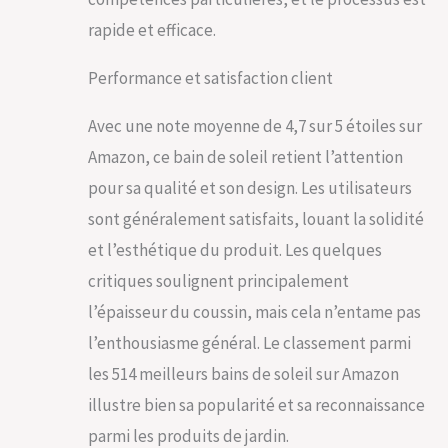
jardin, la terrasse
etc. pour profiter du
rapide et efficace.
soleil entre amis ou
en famille ou la
Performance et satisfaction client
mettre à l'intérieur
pour une sieste.
Avec une note moyenne de 4,7 sur 5 étoiles sur
Amazon, ce bain de soleil retient l’attention
pour sa qualité et son design. Les utilisateurs
sont généralement satisfaits, louant la solidité
et l’esthétique du produit. Les quelques
critiques soulignent principalement
l’épaisseur du coussin, mais cela n’entame pas
l’enthousiasme général. Le classement parmi
les 514 meilleurs bains de soleil sur Amazon
illustre bien sa popularité et sa reconnaissance
parmi les produits de jardin.