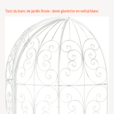
Test du banc de jardin Rosie : demi-gloriette en métal blanc