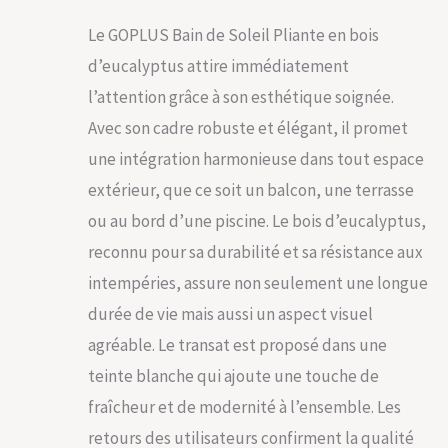
place avec des
sangles afin d'éviter
Le GOPLUS Bain de Soleil Pliante en bois
tout glissement. De
d’eucalyptus attire immédiatement
plus, sa conception
amovible permet un
l’attention grâce à son esthétique soignée.
rangement facile et
Avec son cadre robuste et élégant, il promet
pratique. Matériaux
de haute qualité et
une intégration harmonieuse dans tout espace
construction stable :
extérieur, que ce soit un balcon, une terrasse
Faite de bois
d'ecualyptus de
ou au bord d’une piscine. Le bois d’eucalyptus,
haute qualité, notre
reconnu pour sa durabilité et sa résistance aux
transat jardin
extérieur est assez
intempéries, assure non seulement une longue
stable pouvant
durée de vie mais aussi un aspect visuel
supporter 160 kg
max, de plus, elle est
agréable. Le transat est proposé dans une
équipée de 2 pieds
teinte blanche qui ajoute une touche de
de support au milieu
fraîcheur et de modernité à l’ensemble. Les
pour augmentent la
stabilité. Dossier est
retours des utilisateurs confirment la qualité
réglable en 6