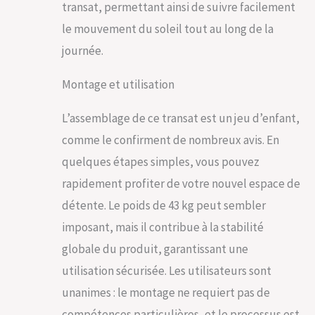
transat, permettant ainsi de suivre facilement
roues flexibles, ce
qui vous permet de
le mouvement du soleil tout au long de la
le déplacer aisément
journée.
selon vos besoins.
De plus, grâce à son
Montage et utilisation
design pliable, vous
avez la possibilité de
le ranger de manière
L’assemblage de ce transat est un jeu d’enfant,
compacte pour
comme le confirment de nombreux avis. En
économiser de
l'espace lorsque
quelques étapes simples, vous pouvez
vous ne l'utilisez pas.
rapidement profiter de votre nouvel espace de
Chaise polyvalente
pour de multiples
détente. Le poids de 43 kg peut sembler
environnements :
imposant, mais il contribue à la stabilité
Notre chaise longue
est
globale du produit, garantissant une
multifonctionnelle,
utilisation sécurisée. Les utilisateurs sont
vous pouvez la
placer dans la
unanimes : le montage ne requiert pas de
piscine, la plage, le
compétences particulières, et le processus est