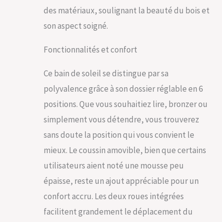
des matériaux, soulignant la beauté du bois et
positions : Grâce aux
6 positions de
son aspect soigné.
réglage offertes par
le dossier de notre
Fonctionnalités et confort
chaise longue, vous
pouvez facilement
Ce bain de soleil se distingue par sa
ajuster sa hauteur
entre 30 et 90 cm
polyvalence grâce à son dossier réglable en 6
selon vos besoins.
positions. Que vous souhaitiez lire, bronzer ou
Que ce soit pour lire,
vous reposer, dormir
simplement vous détendre, vous trouverez
ou simplement
sans doute la position qui vous convient le
profiter du soleil,
vous avez la liberté
mieux. Le coussin amovible, bien que certains
d'ajuster le dossier à
utilisateurs aient noté une mousse peu
volonté. Avec 2
roues pour une
épaisse, reste un ajout appréciable pour un
mobilité aisée : Le
confort accru. Les deux roues intégrées
transat de terrasse
que nous proposons
facilitent grandement le déplacement du
est équipé de 2