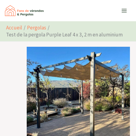
Aller
Rechercher
au
contenu
Accueil
Pergolas
Test de la pergola Purple Leaf 4 x 3, 2 m en aluminium