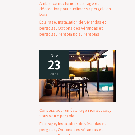
toujours la priorité à vos besoins. Si vous
Ambiance nocturne : éclairage et
rencontrez des problèmes ou si vous avez des
décoration pour sublimer sa pergola en
questions au cours du processus d'installation,
bois
nous mettons à votre disposition une équipe
Éclairage
,
Installation de vérandas et
technique et un service clientèle professionnels.
pergolas
,
Options des vérandas et
Nous veillons à ce que vous soyez tranquille
pergolas
,
Pergola bois
,
Pergolas
tout au long du processus. En choisissant
notre pergola, vous optez non seulement pour
un produit de haute qualité, mais aussi pour
une protection intime.
Nov
23
2023
Conseils pour un éclairage indirect cosy
sous votre pergola
Éclairage
,
Installation de vérandas et
pergolas
,
Options des vérandas et