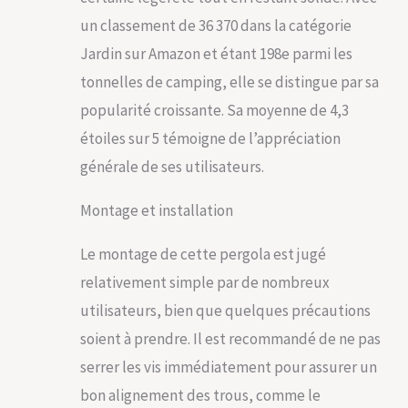
durabilité et une
un classement de 36 370 dans la catégorie
facilité d'entretien
supérieures Tissus
Jardin sur Amazon et étant 198e parmi les
Améliorés : Tissus
tonnelles de camping, elle se distingue par sa
teints en fil de 180
g/m². La toile,
popularité croissante. Sa moyenne de 4,3
fabriquée en
étoiles sur 5 témoigne de l’appréciation
polyester, est
résistante à la
générale de ses utilisateurs.
décoloration et offre
une protection
Montage et installation
UPF50+ Toit
Rétractable :
Le montage de cette pergola est jugé
L'auvent est
rétractable pour une
relativement simple par de nombreux
protection optimale
utilisateurs, bien que quelques précautions
contre le soleil.
Système de
soient à prendre. Il est recommandé de ne pas
verrouillage sûr pour
serrer les vis immédiatement pour assurer un
maintenir l'auvent en
place lorsqu'il est
bon alignement des trous, comme le