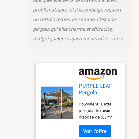
quelques éléments de fixation s’avèrent
détaillées et les
problématiques, et l’assemblage requiert
outils nécessaires
pour une installation
un certain temps. En somme, c’est une
rapide à domicile
pergola qui allie charme et efficacité,
malgré quelques ajustements nécessaires.
PURPLE LEAF
Pergola
Aluminium 4 x
Polyvalent : Cette
3,2 m UPF 50+
pergola de raisin
Toit Coulissant
dispose de 9,3 m²
Jardin Kaki
d'espace intérieur et
est idéal pour les
piscines, les bains à