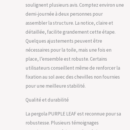
entièrement déployé
soulignent plusieurs avis. Comptez environ une
et rétracté. Attention
: Il est recommandé
demi-journée à deux personnes pour
de fermer la toile
assembler la structure. La notice, claire et
quand il pleut
Assemblage Facile :
détaillée, facilite grandement cette étape.
Nous fournissons
Quelques ajustements peuvent être
des instructions
détaillées et les
nécessaires pour la toile, mais une fois en
outils nécessaires
place, l’ensemble est robuste. Certains
pour une installation
utilisateurs conseillent même de renforcer la
rapide à domicile
fixation au sol avec des chevilles non fournies
pour une meilleure stabilité.
Qualité et durabilité
La pergola PURPLE LEAF est reconnue pour sa
robustesse. Plusieurs témoignages