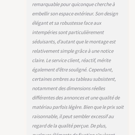
remarquable pour quiconque cherche à
résistante à la
décoloration et offre
embellir son espace extérieur. Son design
une protection
élégant et sa robustesse face aux
UPF50+ Toit
Rétractable :
intempéries sont particulièrement
L'auvent est
séduisants, d’autant que le montage est
rétractable pour une
protection optimale
relativement simple grâce à une notice
contre le soleil.
claire. Le service client, réactif, mérite
Système de
verrouillage sûr pour
également d’être souligné. Cependant,
maintenir l'auvent en
certaines ombres au tableau subsistent,
place lorsqu'il est
entièrement déployé
notamment des dimensions réelles
et rétracté. Attention
différentes des annonces et une qualité de
: Il est recommandé
de fermer la toile
matériau parfois légère. Bien que le prix soit
quand il pleut
raisonnable, il peut sembler excessif au
Assemblage Facile :
regard de la qualité perçue. De plus,
Nous fournissons
des instructions