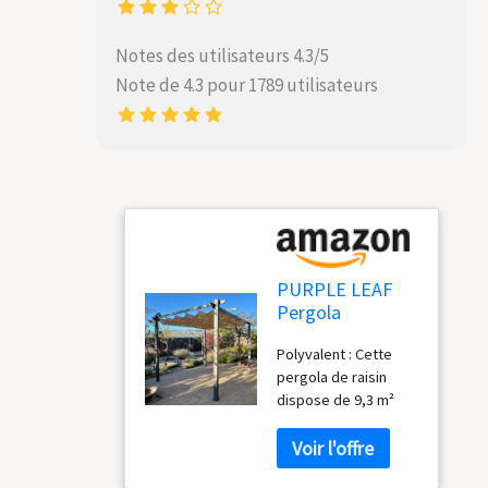
Notes des utilisateurs 4.3/5
Note de 4.3 pour 1789 utilisateurs
PURPLE LEAF
Pergola
Aluminium 4 x
Polyvalent : Cette
3,2 m UPF 50+
pergola de raisin
Toit Coulissant
dispose de 9,3 m²
Jardin Kaki
d'espace intérieur et
est idéal pour les
piscines, les bains à