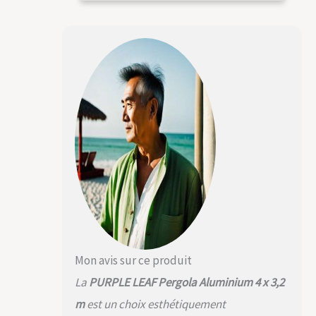
remous, les repas ou
les divertissements
en plein air. Vous
faire vivre une
expérience
différente de la vie
en plein air Aluminium
de Qualité
Supérieure : Le cadre
en aluminium à
revêtement en
poudre haute
performance offre
une résistance, une
durabilité et une
facilité d'entretien
supérieures Tissus
Améliorés : Tissus
Mon avis sur ce produit
teints en fil de 180
La
PURPLE LEAF Pergola Aluminium 4 x 3,2
g/m². La toile,
fabriquée en
m
est un choix esthétiquement
polyester, est