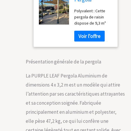
Aluminium 4 x
Polyvalent : Cette
3,2 m UPF 50+
pergola de raisin
Toit Coulissant
dispose de 9,3 m²
Jardin Kaki
d'espace intérieur et
est idéal pour les
piscines, les bains à
remous, les repas ou
les divertissements
en plein air. Vous
Présentation générale de la pergola
faire vivre une
expérience
La PURPLE LEAF Pergola Aluminium de
différente de la vie
dimensions 4 x 3,2 m est un modèle qui attire
en plein air Aluminium
de Qualité
l’attention par ses caractéristiques attrayantes
Supérieure : Le cadre
et sa conception soignée. Fabriquée
en aluminium à
revêtement en
principalement en aluminium et polyester,
poudre haute
elle pèse 47,2 kg, ce qui lui confère une
performance offre
une résistance, une
certaine légèreté tout en restant solide. Avec