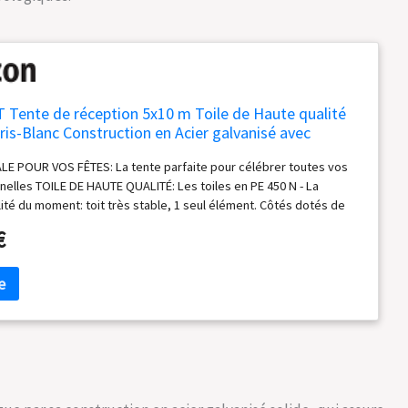
ente de réception 5x10 m Toile de Haute qualité
ris-Blanc Construction en Acier galvanisé avec
nt par vissage
LE POUR VOS FÊTES: La tente parfaite pour célébrer toutes vos
nelles TOILE DE HAUTE QUALITÉ: Les toiles en PE 450 N - La
lité du moment: toit très stable, 1 seul élément. Côtés dotés de
 vent, circulation optimale de l'air, régulation de la température
€
NSTRUCTION METALLIQUE EN ACIER GALVANISÉ: Seuls des tubes
anisé de env. 38mm de diamètre et des raccords de env. 42mm de
utilisés. Assemblage boulonné, vis à papillon, très forte
x charges et facilité de montage. PRÊT A MONTER – INSTALLATION
ite fixation au sol avec des sardines/piquets et des cordes
Montage rapide grace à une notice de montage simple et la une
des tubes. EN BREF: Tente de réception PE inclus: construction
acier, toile de toit, toile de côtés, pignon d'entrée avec porte à
aire, tendeurs, sardines et notice de montage.