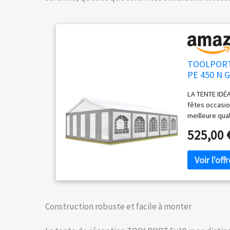
TOOLPORT T
PE 450 N G
raccordeme
LA TENTE IDÉA
fêtes occasio
meilleure qua
déflecteurs de
525,00 
ambiante. CO
en acier galv
diamètre sont 
résistance au
FACILE: Parfa
d'haubanage. 
numérotation 
Construction robuste et facile à monter
métallique en 
fermeture écl