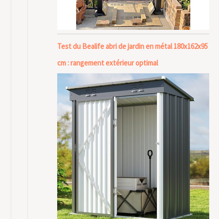
Test du Bealife abri de jardin en métal 180x162x95
cm : rangement extérieur optimal