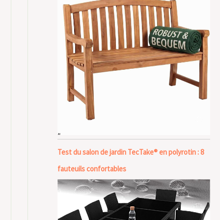
Test du salon de jardin TecTake® en polyrotin : 8
fauteuils confortables