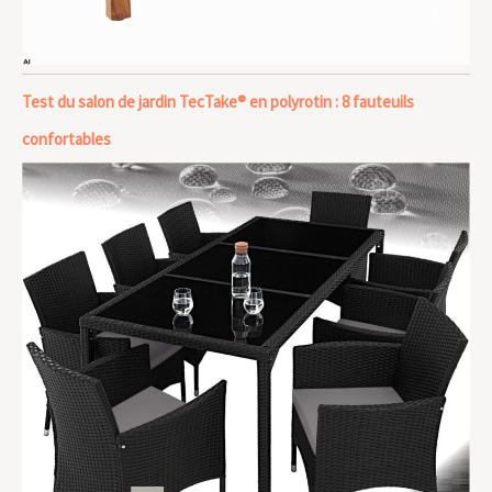
Test du salon de jardin TecTake® en polyrotin : 8 fauteuils
confortables