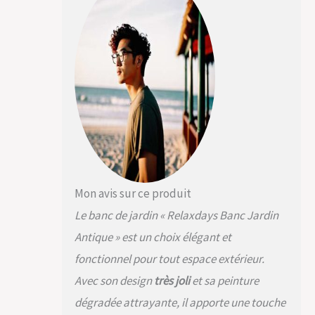
dimensions HlP: env.
90x 127,5x 63 Banc à
2 sièges stable pour
repos et profiter du
soleil; se détendre
avec un livre et une
tasse de t Banc de
balcon de grande
qualité et longue vie;
supporte env. 220 kg;
le banc est
rapidement monté
Mon avis sur ce produit
Le banc de jardin « Relaxdays Banc Jardin
Antique » est un choix élégant et
fonctionnel pour tout espace extérieur.
Avec son design
très joli
et sa peinture
dégradée attrayante, il apporte une touche