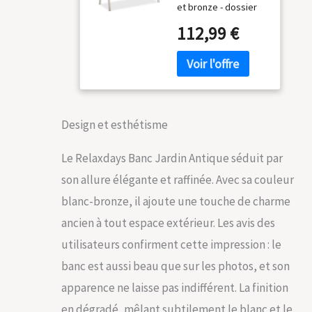
et bronze - dossier
127,5 x 63cm,
décoré avec de
Acier, Fonte,
112,99 €
beaux motifs Banc de
Blanc-Bronze
jardin solide en acier
et fonte - pour jardin,
balcon et terrasse -
pèse env. 14,3 kg
Banc métallique
Design et esthétisme
stable pour 2
personnes avec de
hauts accoudoirs;
Le Relaxdays Banc Jardin Antique séduit par
dimensions HlP: env.
son allure élégante et raffinée. Avec sa couleur
90x 127,5x 63 Banc à
2 sièges stable pour
blanc-bronze, il ajoute une touche de charme
repos et profiter du
ancien à tout espace extérieur. Les avis des
soleil; se détendre
avec un livre et une
utilisateurs confirment cette impression : le
tasse de t Banc de
banc est aussi beau que sur les photos, et son
balcon de grande
qualité et longue vie;
apparence ne laisse pas indifférent. La finition
supporte env. 220 kg;
en dégradé, mêlant subtilement le blanc et le