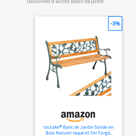
Découvrez d’autres bancs de jardin
stable pour 2
personnes avec de
hauts accoudoirs;
dimensions HlP: env.
-3%
90x 127,5x 63 Banc à
2 sièges stable pour
repos et profiter du
soleil; se détendre
avec un livre et une
tasse de t Banc de
balcon de grande
qualité et longue vie;
supporte env. 220 kg;
le banc est
rapidement monté
tectake® Banc de Jardin Solide en
Bois Naturel laqué et Fer Forgé,