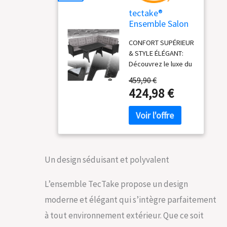
tectake®
Ensemble Salon
de Jardin
CONFORT SUPÉRIEUR
Exterieur XXL en
& STYLE ÉLÉGANT:
Poly Rotin
Découvrez le luxe du
Canapé 6 Places
confort avec notre
Rembourrage
459,90 €
salon de jardin en
Moelleux et 1
424,98 €
rotin, un must pour
Table de Jardin,
vos moments de
Mobilier de
détente. Il est doté
Jardin pour
d'un rembourrage
Amenagement
moelleux et de
Balcon Terrasse
coussins
Veranda Canapé
Un design séduisant et polyvalent
hydrofuges, invite à
rotin
des heures de
relaxation. Idéal pour
L’ensemble TecTake propose un design
votre espace
moderne et élégant qui s’intègre parfaitement
extérieur, le salon
combine élégance
à tout environnement extérieur. Que ce soit
avec ses housses