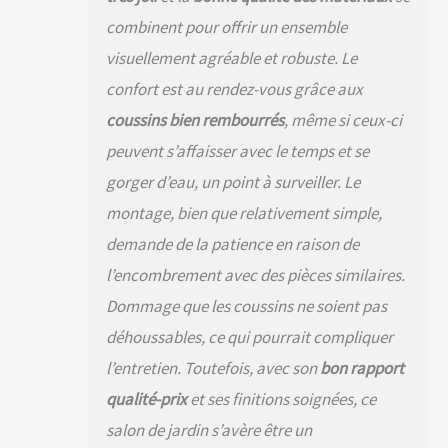
structure en résine
combinent pour offrir un ensemble
tressée résistante
visuellement agréable et robuste. Le
aux UV garantit
robustesse et
confort est au rendez-vous grâce aux
élégance. Composez
coussins bien rembourrés
, même si ceux-ci
votre ensemble
meuble salon selon
peuvent s’affaisser avec le temps et se
vos envies, en
gorger d’eau, un point à surveiller. Le
combinant fauteuils,
chaises de jardin et
montage, bien que relativement simple,
table de jardin. Ce
demande de la patience en raison de
salon polyvalent est
l'atout charme pour
l’encombrement avec des pièces similaires.
vos réceptions en
Dommage que les coussins ne soient pas
extérieur,
promettant confort
déhoussables, ce qui pourrait compliquer
et convivialité.
l’entretien. Toutefois, avec son
bon rapport
ROBUSTESSE &
DURABILITÉ
qualité-prix
et ses finitions soignées, ce
GARANTIES: Optez
salon de jardin s’avère être un
pour la longévité