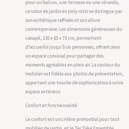
pour un balcon, une terrasse ou une véranda,
d'assise amovibles
et lavables, offrant
ce salon de jardin en poly rotin se distingue par
facilité d'entretien et
son esthétique raffinée et son allure
durabilité.
Transformez votre
contemporaine. Les dimensions généreuses du
jardin en un havre de
canapé, 120 x 65 x 73 cm, permettent
paix avec ce salon de
jardin extérieur.
d’accueillir jusqu’à six personnes, offrant ainsi
MODULARITÉ &
un espace convivial pour partager des
DESIGN INNOVANT:
moments agréables en plein air. La couleur du
Notre salon de
terrasse, conçu pour
mobilier est fidèle aux photos de présentation,
s'adapter à tous les
apportant une touche de sophistication à votre
espaces, du
spacieux jardin au
espace extérieur.
balcon intime, marie
parfaitement
Confort et fonctionnalité
flexibilité et style. La
structure en résine
Le confort est un critère primordial pour tout
tressée résistante
aux UV garantit
mobilier de jardin, et le TecTake Ensemble