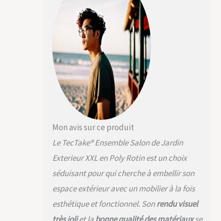
votre espace
extérieur, le salon
combine élégance
avec ses housses
d'assise amovibles
et lavables, offrant
facilité d'entretien et
durabilité.
Transformez votre
jardin en un havre de
paix avec ce salon de
jardin extérieur.
MODULARITÉ &
Mon avis sur ce produit
DESIGN INNOVANT:
Le TecTake® Ensemble Salon de Jardin
Notre salon de
terrasse, conçu pour
Exterieur XXL en Poly Rotin est un choix
s'adapter à tous les
séduisant pour qui cherche à embellir son
espaces, du
espace extérieur avec un mobilier à la fois
spacieux jardin au
balcon intime, marie
esthétique et fonctionnel. Son
rendu visuel
parfaitement
très joli
et la
bonne qualité des matériaux
se
flexibilité et style. La