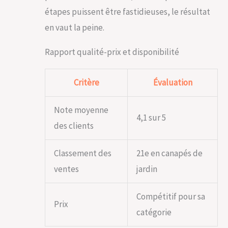
notre table de jardin
étapes puissent être fastidieuses, le résultat
en resine, qui
ajouteront une
en vaut la peine.
touche d'élégance à
votre salon de jardin.
Rapport qualité-prix et disponibilité
SIMPLICITÉ DE
MONTAGE &
ENTRETIEN FACILE:
Critère
Évaluation
Assemblez
facilement votre
Note moyenne
ensemble de jardin
4,1 sur 5
grâce à son système
des clients
de montage intuitif.
Ce salon est conçu
Classement des
21e en canapés de
pour faciliter votre
vie, avec des
ventes
jardin
housses amovibles
et lavables,
Compétitif pour sa
garantissant un
Prix
entretien aisé. Parfait
catégorie
pour un usage