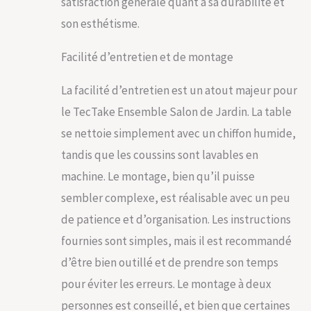
satisfaction générale quant à sa durabilité et
PRATICITÉ: Élégance
son esthétisme.
et fonctionnalité se
rencontrent dans
notre salon en rotin.
Facilité d’entretien et de montage
La table de jardin,
avec son plateau
La facilité d’entretien est un atout majeur pour
aspect bois et ses
le TecTake Ensemble Salon de Jardin. La table
pieds réglables,
s'adapte à tous les
se nettoie simplement avec un chiffon humide,
terrains. Ce design
tandis que les coussins sont lavables en
soigné offre à la fois
une touche
machine. Le montage, bien qu’il puisse
d'élégance et une
sembler complexe, est réalisable avec un peu
grande stabilité,
rendant ce salon
de patience et d’organisation. Les instructions
parfait pour tout
fournies sont simples, mais il est recommandé
espace extérieur.
Profitez d'un
d’être bien outillé et de prendre son temps
ensemble
pour éviter les erreurs. Le montage à deux
harmonieux avec nos
chaises de jardin et
personnes est conseillé, et bien que certaines