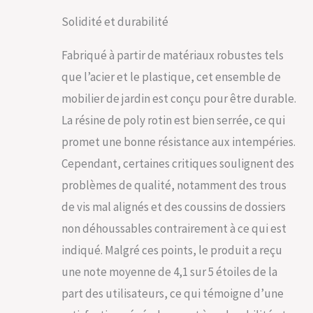
robuste assure une
stabilité inébranlable.
Solidité et durabilité
Résistant aux UV,
notre ensemble
Fabriqué à partir de matériaux robustes tels
meuble salon en
résine tressée défie
que l’acier et le plastique, cet ensemble de
le temps et les
mobilier de jardin est conçu pour être durable.
intempéries,
conservant son allure
La résine de poly rotin est bien serrée, ce qui
élégante année
promet une bonne résistance aux intempéries.
après année. Que ce
soit pour un coin
Cependant, certaines critiques soulignent des
détente ou pour
problèmes de qualité, notamment des trous
accueillir vos invités,
ce salon de jardin est
de vis mal alignés et des coussins de dossiers
un choix durable,
non déhoussables contrairement à ce qui est
alliant esthétique et
indiqué. Malgré ces points, le produit a reçu
résistance pour
votre espace
une note moyenne de 4,1 sur 5 étoiles de la
extérieur.
part des utilisateurs, ce qui témoigne d’une
ESTHÉTIQUE
RAFFINÉE &