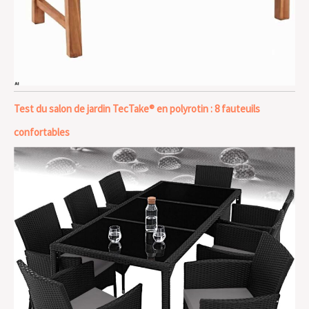
Test du salon de jardin TecTake® en polyrotin : 8 fauteuils
confortables