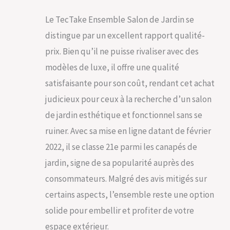
quotidien, il reste
impeccable avec un
Le TecTake Ensemble Salon de Jardin se
minimum d'effort.
Que ce soit pour un
distingue par un excellent rapport qualité-
salon de jardin
prix. Bien qu’il ne puisse rivaliser avec des
exterieur ou un
ensemble repas de
modèles de luxe, il offre une qualité
jardin exterieur,
satisfaisante pour son coût, rendant cet achat
profitez d'une
expérience sans
judicieux pour ceux à la recherche d’un salon
souci avec notre
de jardin esthétique et fonctionnel sans se
salon de jardin
pratique et
ruiner. Avec sa mise en ligne datant de février
esthétique.
2022, il se classe 21e parmi les canapés de
jardin, signe de sa popularité auprès des
consommateurs. Malgré des avis mitigés sur
certains aspects, l’ensemble reste une option
solide pour embellir et profiter de votre
espace extérieur.