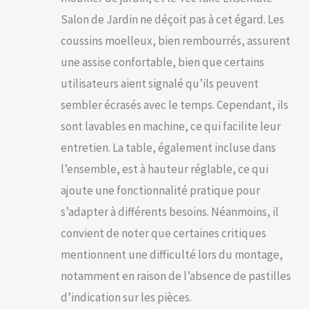
robustesse et
Salon de Jardin ne déçoit pas à cet égard. Les
élégance. Composez
votre ensemble
coussins moelleux, bien rembourrés, assurent
meuble salon selon
une assise confortable, bien que certains
vos envies, en
combinant fauteuils,
utilisateurs aient signalé qu’ils peuvent
chaises de jardin et
sembler écrasés avec le temps. Cependant, ils
table de jardin. Ce
salon polyvalent est
sont lavables en machine, ce qui facilite leur
l'atout charme pour
entretien. La table, également incluse dans
vos réceptions en
extérieur,
l’ensemble, est à hauteur réglable, ce qui
promettant confort
ajoute une fonctionnalité pratique pour
et convivialité.
ROBUSTESSE &
s’adapter à différents besoins. Néanmoins, il
DURABILITÉ
convient de noter que certaines critiques
GARANTIES: Optez
pour la longévité
mentionnent une difficulté lors du montage,
avec notre salon
notamment en raison de l’absence de pastilles
jardin extérieur. Son
cadre en acier
d’indication sur les pièces.