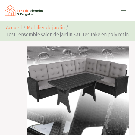
Aller
Rechercher
au
contenu
Accueil
Mobilier de jardin
Test : ensemble salon de jardin XXL TecTake en poly rotin