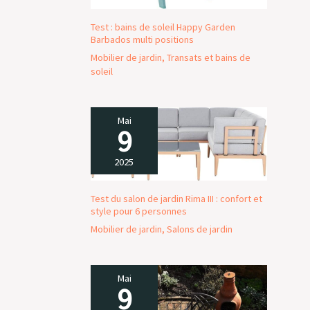
de montage intuitif.
Ce salon est conçu
Test : bains de soleil Happy Garden
pour faciliter votre
Barbados multi positions
vie, avec des
Mobilier de jardin
,
Transats et bains de
housses amovibles
soleil
et lavables,
garantissant un
entretien aisé. Parfait
Mai
pour un usage
9
quotidien, il reste
impeccable avec un
2025
minimum d'effort.
Que ce soit pour un
salon de jardin
Test du salon de jardin Rima III : confort et
style pour 6 personnes
exterieur ou un
ensemble repas de
Mobilier de jardin
,
Salons de jardin
jardin exterieur,
profitez d'une
expérience sans
Mai
souci avec notre
9
salon de jardin