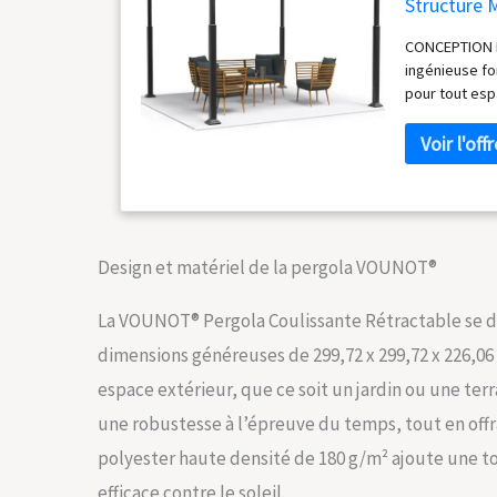
Structure 
Soleil Pavi
CONCEPTION P
ingénieuse fo
pour tout esp
offrant un es
le jardin. TOI
imperméable d
éclaboussures
solides, est 
assurant ainsi
le maintien d
Design et matériel de la pergola VOUNOT®
anti-corrosio
plus solide, 
La VOUNOT® Pergola Coulissante Rétractable se dis
pour résister
et une fiabil
dimensions généreuses de 299,72 x 299,72 x 226,06
généreux de 3
espace extérieur, que ce soit un jardin ou une terr
un abri spaci
en famille et
une robustesse à l’épreuve du temps, tout en offra
ombragé confo
polyester haute densité de 180 g/m² ajoute une to
agréables en 
avec 4 cordes, 
efficace contre le soleil.