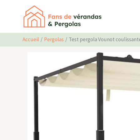
Aller
au
contenu
Accueil
Pergolas
Test pergola Vounot coulissant