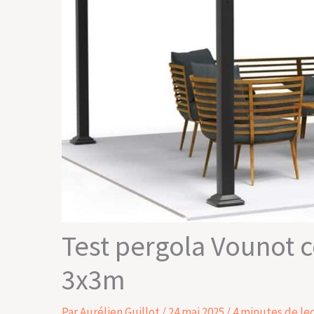
Test pergola Vounot c
3x3m
Par
Aurélien Guillot
/
24 mai 2025
/
4 minutes de le