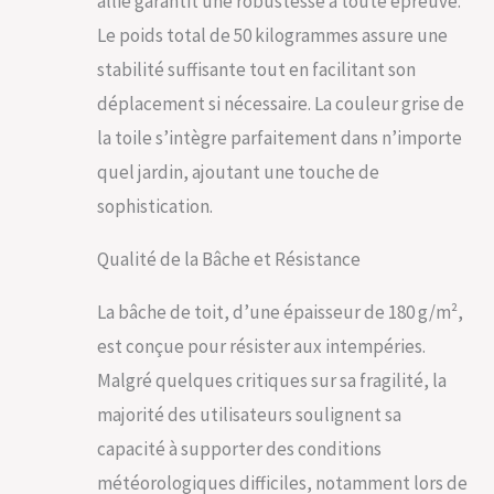
allié garantit une robustesse à toute épreuve.
supplémentaire et
coutures soudées
Le poids total de 50 kilogrammes assure une
offre une protection
stabilité suffisante tout en facilitant son
optimale contre la
pluie et le soleil
déplacement si nécessaire. La couleur grise de
(protection UV de
la toile s’intègre parfaitement dans n’importe
30+). Nous
recommandons de
quel jardin, ajoutant une touche de
retirer la bâche en
sophistication.
hiver, ainsi que par
fortes pluies ou par
Qualité de la Bâche et Résistance
vent SÉCURITÉ
SOLIDE GRÂCE À LA
CONSTRUCTION EN
La bâche de toit, d’une épaisseur de 180 g/m²,
ACIER STABLE : la
est conçue pour résister aux intempéries.
structure en acier
massive avec ses
Malgré quelques critiques sur sa fragilité, la
poteaux d'env. 6x6
majorité des utilisateurs soulignent sa
cm constitue une
capacité à supporter des conditions
base remarquable.
Avec un revêtement
météorologiques difficiles, notamment lors de