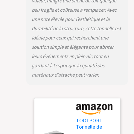
valeur, malgré une bâche de toit quelque
éléments en acier
peu fragile et coûteuse à remplacer. Avec
sont protégés de
manière fiable contre
une note élevée pour l’esthétique et la
la corrosion et les
durabilité de la structure, cette tonnelle est
intempéries. Les
éléments décoratifs
idéale pour ceux qui recherchent une
entre les poteaux
solution simple et élégante pour abriter
attirent non
seulement les
leurs événements en plein air, tout en
regards, mais
gardant à l’esprit que la qualité des
donnent également
au pavillon une
matériaux d’attache peut varier.
stabilité
supplémentaire
CONSTRUCTION
FACILE ET RAPIDE : La
construction avec un
système à clips de
haute qualité est
TOOLPORT
stable et garantit en
Tonnelle de
même temps une
Jardin 3x3 m