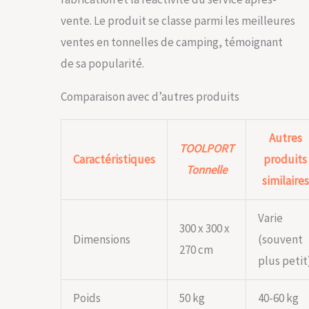
instructions de
montage faciles à
vente. Le produit se classe parmi les meilleures
comprendre
ventes en tonnelles de camping, témoignant
de sa popularité.
Comparaison avec d’autres produits
Autres
TOOLPORT
Caractéristiques
produits
Tonnelle
similaires
Varie
300 x 300 x
Dimensions
(souvent
270 cm
plus petit
Poids
50 kg
40-60 kg