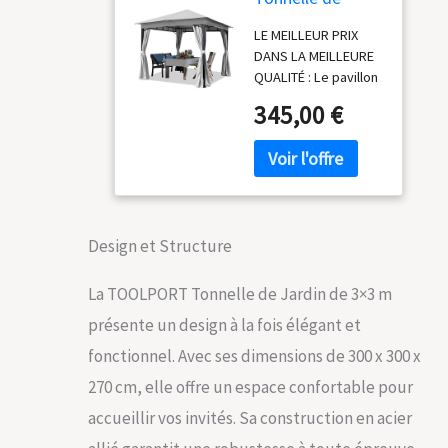
Jardin 3x3 m
LE MEILLEUR PRIX
pavillon, bâche
DANS LA MEILLEURE
de Toit env.
QUALITÉ : Le pavillon
180g/m² Tente
impressionne par
de Jardin avec 4
345,00 €
son design moderne
bâches de côté
et permet de réaliser
Gris Tente de
un temps de
réception
construction record.
Ce pavillon est
synonyme de fiabilité
Design et Structure
et de flexibilité - et il
tient ses promesses.
PROTECTION
La TOOLPORT Tonnelle de Jardin de 3×3 m
OPTIMALE CONTRE
présente un design à la fois élégant et
LA PLUIE ET LE
SOLEIL : la bâche de
fonctionnel. Avec ses dimensions de 300 x 300 x
pavillon env. 180 g /
270 cm, elle offre un espace confortable pour
m² en polyester de
haute qualité avec
accueillir vos invités. Sa construction en acier
revêtement PU