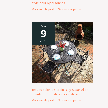
style pour 6 personnes
Mobilier de jardin
,
Salons de jardin
Mai
9
2025
Test du salon de jardin Lazy Susan Alice :
beauté et robustesse en extérieur
Mobilier de jardin
,
Salons de jardin