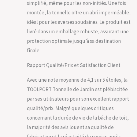
simplifié, même pour les non-initiés. Une fois
construction simple.
Le montage avec 2
montée, la tonnelle offre un abri imperméable,
personnes ne prend
idéal pour les averses soudaines. Le produit est
généralement
qu’environ 20
livré dans un emballage robuste, assurant une
minutes - sans aucun
protection optimale jusqu’à sa destination
outil TOUT SOUS LA
MAIN : armature en
finale.
acier massif avec
système à clips,
Rapport Qualité/Prix et Satisfaction Client
bâche de toit
polyester env. 180g /
Avec une note moyenne de 4,1 sur 5 étoiles, la
m², 4 parties
latérales avec
TOOLPORT Tonnelle de Jardin est plébiscitée
anneaux à
par ses utilisateurs pour son excellent rapport
suspendre, 8
ancrages en béton
qualité/prix. Malgré quelques critiques
pour une fixation
concernant la durée de vie de la bâche de toit,
sécurisée dans le
sol, outils de
la majorité des avis louent sa qualité de
montage,
fabrication et la réactivité du service après-