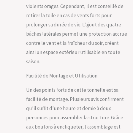
en poudre, tous les
violents orages. Cependant, il est conseillé de
éléments en acier
sont protégés de
retirer la toile en cas de vents forts pour
manière fiable contre
prolonger sa durée de vie. L’ajout des quatre
la corrosion et les
intempéries. Les
bâches latérales permet une protection accrue
éléments décoratifs
contre le vent et la fraîcheur du soir, créant
entre les poteaux
attirent non
ainsi un espace extérieur utilisable en toute
seulement les
saison.
regards, mais
donnent également
au pavillon une
Facilité de Montage et Utilisation
stabilité
supplémentaire
Un des points forts de cette tonnelle est sa
CONSTRUCTION
facilité de montage. Plusieurs avis confirment
FACILE ET RAPIDE : La
construction avec un
qu’il suffit d’une heure et demie à deux
système à clips de
personnes pour assembler la structure. Grâce
haute qualité est
stable et garantit en
aux boutons à encliqueter, l’assemblage est
même temps une