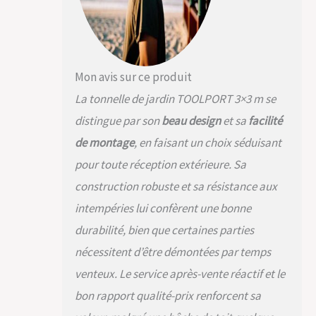
supplémentaire et
coutures soudées
offre une protection
optimale contre la
pluie et le soleil
(protection UV de
Mon avis sur ce produit
30+). Nous
La tonnelle de jardin TOOLPORT 3×3 m se
recommandons de
retirer la bâche en
distingue par son
beau design
et sa
facilité
hiver, ainsi que par
de montage
, en faisant un choix séduisant
fortes pluies ou par
vent SÉCURITÉ
pour toute réception extérieure. Sa
SOLIDE GRÂCE À LA
construction robuste et sa résistance aux
CONSTRUCTION EN
intempéries lui confèrent une bonne
ACIER STABLE : la
structure en acier
durabilité, bien que certaines parties
massive avec ses
nécessitent d’être démontées par temps
poteaux d'env. 6x6
cm constitue une
venteux. Le service après-vente réactif et le
base remarquable.
bon rapport qualité-prix renforcent sa
Avec un revêtement
en poudre, tous les