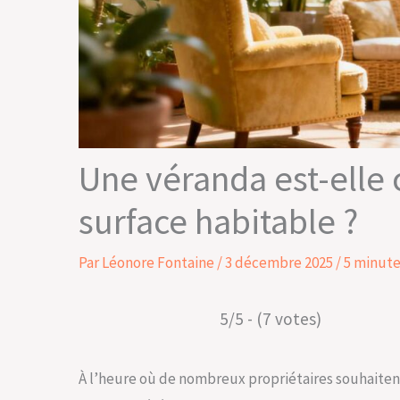
Une véranda est-ell
surface habitable ?
Par
Léonore Fontaine
/
3 décembre 2025
/
5 minute
5/5 - (7 votes)
À l’heure où de nombreux propriétaires souhaitent