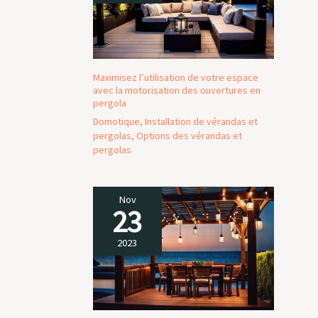
Maximisez l’utilisation de votre espace
avec la motorisation des ouvertures en
pergola
Domotique
,
Installation de vérandas et
pergolas
,
Options des vérandas et
pergolas
Nov
23
2023