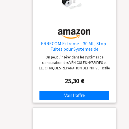
ERRECOM Extreme – 30 ML, Stop-
Fuites pour Systèmes de
Climatisation de Vehicules avec Gaz
On peut l’insérer dans les systèmes de
Réfrigérant R134a, Contient
climatisation des VÉHICULES HYBRIDES et
Adaptateur pour Vanne de Charge
ÉLECTRIQUES RÉPARATION DÉFINITIVE: scelle
coté Basse Pression R134a
complètement les micro-fuites de gaz
réfrigérant jusqu’à 0,3 mm dans tous les
25,30 €
systèmes de climatisation et réfrigération des
véhicules ACTION RAPIDE sur les composants
en caoutchouc et métal des systèmes
COMPATIBLE avec tout lubrifiant et gaz
réfrigérant SUR: sans polymères; ne bouche
pas les composants du système et ne réagit
pas avec humidité et oxygène Produit à usage
professionnel