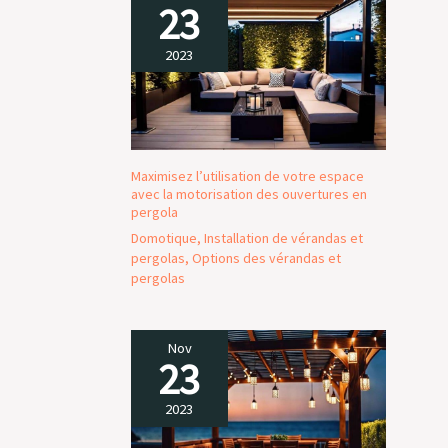
23
2023
Maximisez l’utilisation de votre espace
avec la motorisation des ouvertures en
pergola
Domotique
,
Installation de vérandas et
pergolas
,
Options des vérandas et
pergolas
Nov
23
2023