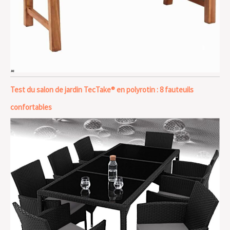
Test du salon de jardin TecTake® en polyrotin : 8 fauteuils
confortables