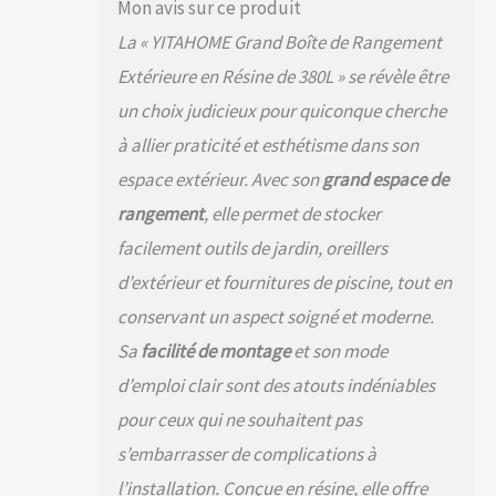
meubles de patio,
Mon avis sur ce produit
les outils de
La « YITAHOME Grand Boîte de Rangement
jardinage, les
fournitures
Extérieure en Résine de 380L » se révèle être
d'extérieur et les
un choix judicieux pour quiconque cherche
accessoires de
à allier praticité et esthétisme dans son
piscine ; le couvercle
verrouillable protège
espace extérieur. Avec son
grand espace de
vos articles en toute
rangement
, elle permet de stocker
sécurité
CONCEPTION
facilement outils de jardin, oreillers
FONCTIONNELLE- Le
d’extérieur et fournitures de piscine, tout en
couvercle s'ouvre
pour faciliter l'accès
conservant un aspect soigné et moderne.
à vos articles ; Conçu
Sa
facilité de montage
et son mode
avec des poignées
latérales
d’emploi clair sont des atouts indéniables
ergonomiques, il est
pour ceux qui ne souhaitent pas
facile à transporter
Facile à assembler -
s’embarrasser de complications à
notre boîte de
l’installation. Conçue en résine, elle offre
rangement en plein