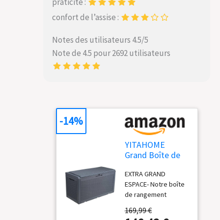
praticité :
confort de l’assise :
Notes des utilisateurs 4.5/5
Note de 4.5 pour 2692 utilisateurs
-14%
YITAHOME
Grand Boîte de
Rangement
EXTRA GRAND
Extérieure en
ESPACE- Notre boîte
Résine de 380L
de rangement
avec pour
extérieure a une
Meubles de
169,99 €
capacité de
Patio,