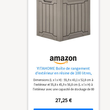
jardinage. 【Design pratique :】 elle possède
une doublure qui protège le contenu de la
poussière et de l'humidité. 【Bonne ventilation
:】 grâce aux pieds surélevés, cette boîte de
rangement assure une bonne circulation de
l'air en dessous et garde l'essentiel au sec et
propre.
YITAHOME Boîte de rangement
d'extérieur en résine de 100 litres,
résistante à l'eau, boîte de
Dimensions (L x l x H) : 55,9 x 43,1 x 52,8 cm à
rangement d'extérieur pour
l'extérieur et 55,8 x 45,9 x 50,8 cm (L x l x H) à
oreillers, matériel de jardin,
l'intérieur avec une capacité de stockage de 80
verrouillable en toute sécurité,
litres, le rangement extérieur avec couvercle est
marron clair
un choix pratique pour organiser les petits
27,25 €
articles Résistance aux intempéries : fabriquée
en résine polypropylène résistante, la boîte