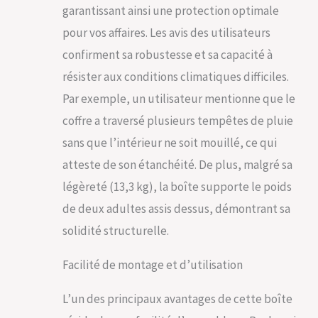
avec des poignées
garantissant ainsi une protection optimale
latérales
pour vos affaires. Les avis des utilisateurs
ergonomiques, il est
facile à transporter
confirment sa robustesse et sa capacité à
Facile à assembler -
résister aux conditions climatiques difficiles.
notre boîte de
rangement en plein
Par exemple, un utilisateur mentionne que le
air peut facilement
coffre a traversé plusieurs tempêtes de pluie
être Assemblée dans
une conception KD (
sans que l’intérieur ne soit mouillé, ce qui
détachable ) similaire
atteste de son étanchéité. De plus, malgré sa
à un bloc Lego ; Une
seule personne peut
légèreté (13,3 kg), la boîte supporte le poids
assembler tous les
de deux adultes assis dessus, démontrant sa
panneaux sans outil
solidité structurelle.
Facilité de montage et d’utilisation
L’un des principaux avantages de cette boîte