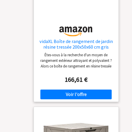
assembler tous les
l'air en dessous et garde l'essentiel au sec et
panneaux sans outil
propre. Bon à savoir :】
vidaXL Boîte de rangement de jardin
résine tressée 200x50x60 cm gris
Êtes-vous à la recherche d'un moyen de
rangement extérieur attrayant et polyvalent ?
Alors ce boîte de rangement en résine tressée
est un choix idéal pour vous ! 【Matériau
durable :】 cette boîte de rangement est
166,61 €
fabriquée à partir d'un cadre en acier enduit de
poudre et de résine tressée tissée à la main, qui
est durable, antirouille et résistante aux
intempéries pour des années d'utilisation
fiable. 【Grand espace de rangement :】
conçu avec un coffre spacieux, elle est assez
grande pour ranger des articles de jardin
comme :】 coussins de meubles, oreillers,
couvertures supplémentaires et fournitures de