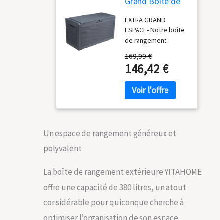
Grand Boîte de
Rangement
EXTRA GRAND
Extérieure en
ESPACE- Notre boîte
Résine de 380L
de rangement
avec pour
extérieure a une
Meubles de
169,99 €
capacité de
Patio,
146,42 €
stockage de 380L et
d'extérieur,
des dimensions
Outils de Jardin
totales de 121 x 54 x
et Fournitures de
61cm (L x l x h)
Piscine -
HAUTEMENT
Étanche,
DURABLE- Structuré
Verrouillable
Un espace de rangement généreux et
avec une résine poly
imperméable qui
polyvalent
empêche la
décoloration et la
La boîte de rangement extérieure YITAHOME
rouille ; gardera
l'aspect neuf et
offre une capacité de 380 litres, un atout
brillant de votre
considérable pour quiconque cherche à
boîte pour les
années à venir
optimiser l’organisation de son espace