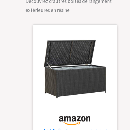
Découvrez d’autres boîtes de rangement
avec une résine poly
imperméable qui
extérieures en résine
empêche la
décoloration et la
rouille ; gardera
l'aspect neuf et
brillant de votre
boîte pour les
années à venir
RANGEMENT
POLYVALENT - Peut
être utilisé à
l'intérieur ou à
l'extérieur pour
ranger les des
meubles de patio,
les outils de
jardinage, les
fournitures
d'extérieur et les
accessoires de
piscine ; le couvercle