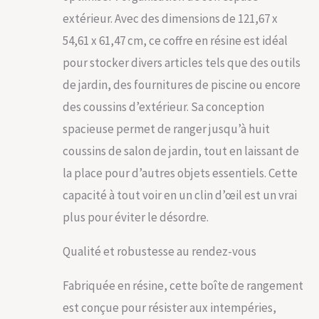
RANGEMENT
extérieur. Avec des dimensions de 121,67 x
POLYVALENT - Peut
être utilisé à
54,61 x 61,47 cm, ce coffre en résine est idéal
l'intérieur ou à
pour stocker divers articles tels que des outils
l'extérieur pour
ranger les des
de jardin, des fournitures de piscine ou encore
meubles de patio,
des coussins d’extérieur. Sa conception
les outils de
spacieuse permet de ranger jusqu’à huit
jardinage, les
fournitures
coussins de salon de jardin, tout en laissant de
d'extérieur et les
la place pour d’autres objets essentiels. Cette
accessoires de
piscine ; le couvercle
capacité à tout voir en un clin d’œil est un vrai
verrouillable protège
plus pour éviter le désordre.
vos articles en toute
sécurité
CONCEPTION
Qualité et robustesse au rendez-vous
FONCTIONNELLE- Le
couvercle s'ouvre
Fabriquée en résine, cette boîte de rangement
pour faciliter l'accès
est conçue pour résister aux intempéries,
à vos articles ; Conçu