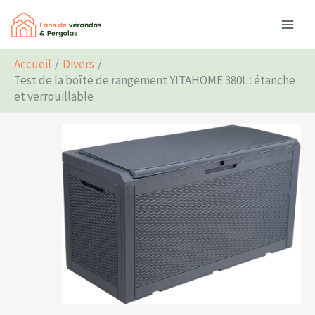
Aller
Rechercher
au
contenu
Accueil
Divers
Test de la boîte de rangement YITAHOME 380L : étanche
et verrouillable