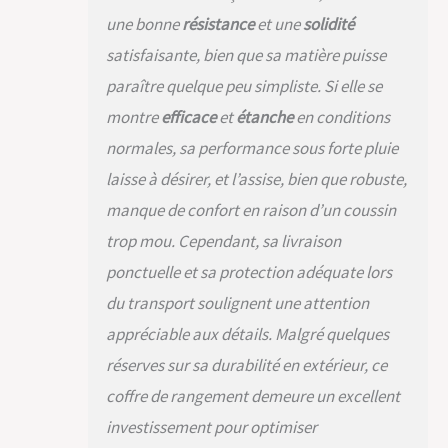
air peut facilement
une bonne
résistance
et une
solidité
être Assemblée dans
satisfaisante, bien que sa matière puisse
une conception KD (
détachable ) similaire
paraître quelque peu simpliste. Si elle se
à un bloc Lego ; Une
montre
efficace
et
étanche
en conditions
seule personne peut
assembler tous les
normales, sa performance sous forte pluie
panneaux sans outil
laisse à désirer, et l’assise, bien que robuste,
manque de confort en raison d’un coussin
trop mou. Cependant, sa livraison
ponctuelle et sa protection adéquate lors
du transport soulignent une attention
appréciable aux détails. Malgré quelques
réserves sur sa durabilité en extérieur, ce
coffre de rangement demeure un excellent
investissement pour optimiser