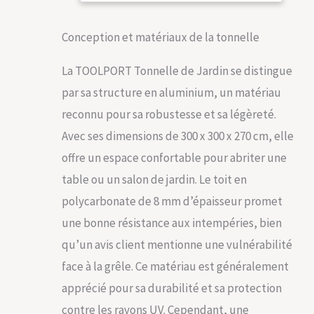
votre jardin ou
terrasse
PROTECTION et
Conception et matériaux de la tonnelle
CONFORT : garantis
tout au long de
La TOOLPORT Tonnelle de Jardin se distingue
l’année : son toit
par sa structure en aluminium, un matériau
100% imperméable
est constitué de
reconnu pour sa robustesse et sa légèreté.
plaques
Avec ses dimensions de 300 x 300 x 270 cm, elle
polycarbonate d’une
épaisseur d'env. 8
offre un espace confortable pour abriter une
mm avec un indice de
table ou un salon de jardin. Le toit en
protection UV 50+.
ÉLEGANCE et
polycarbonate de 8 mm d’épaisseur promet
STABILITÉ : la
une bonne résistance aux intempéries, bien
structure robuste en
aluminium garantit
qu’un avis client mentionne une vulnérabilité
une résistance aux
face à la grêle. Ce matériau est généralement
UV, à la corrosion et
aux intempéries. Les
apprécié pour sa durabilité et sa protection
profilés carrés :
contre les rayons UV. Cependant, une
d'env. 9x9 cm