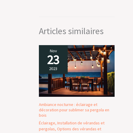
résistant à la décoloration et élastique pendant
des années, tout en bloquant de manière fiable
les rayonnements nocifs. Kit de fixation
complet: Inclus dans le kit afin que vous
puissiez facilement monter vous-même la
Articles similaires
tonnelle de jardin en quelques étapes et la fixer
en toute sécurité.
Nov
23
2023
Ambiance nocturne : éclairage et
décoration pour sublimer sa pergola en
bois
Éclairage
,
Installation de vérandas et
pergolas
,
Options des vérandas et