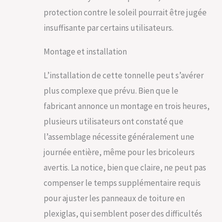
MONTAGE RAPIDE ET
protection contre le soleil pourrait être jugée
FACILE : facile à
insuffisante par certains utilisateurs.
monter grâce aux
perforations sur les
Montage et installation
poteaux et au
système de
jonctions
L’installation de cette tonnelle peut s’avérer
performant. Temps
plus complexe que prévu. Bien que le
de montage est
d'environ 3 heures
fabricant annonce un montage en trois heures,
avec 2 pers.
plusieurs utilisateurs ont constaté que
LIVRAISON : Profilés
en aluminium,
l’assemblage nécessite généralement une
plaques en
journée entière, même pour les bricoleurs
polycarbonate, 4
parois latérales avec
avertis. La notice, bien que claire, ne peut pas
des anneaux de
compenser le temps supplémentaire requis
fixation, 8 chevilles
métalliques pour la
pour ajuster les panneaux de toiture en
fixation au sol, outils
plexiglas, qui semblent poser des difficultés
de montage, notice