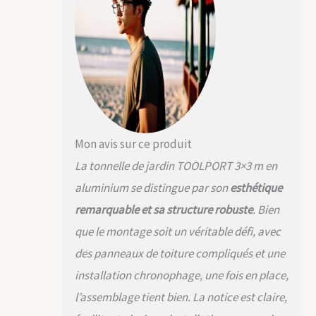
plaques
polycarbonate d’une
épaisseur d'env. 8
mm avec un indice de
protection UV 50+.
ÉLEGANCE et
STABILITÉ : la
structure robuste en
aluminium garantit
une résistance aux
Mon avis sur ce produit
UV, à la corrosion et
La tonnelle de jardin TOOLPORT 3×3 m en
aux intempéries. Les
profilés carrés :
aluminium se distingue par son
esthétique
d'env. 9x9 cm
remarquable et sa structure robuste
. Bien
MONTAGE RAPIDE ET
FACILE : facile à
que le montage soit un véritable défi, avec
monter grâce aux
des panneaux de toiture compliqués et une
perforations sur les
poteaux et au
installation chronophage, une fois en place,
système de
l’assemblage tient bien. La notice est claire,
jonctions
performant. Temps