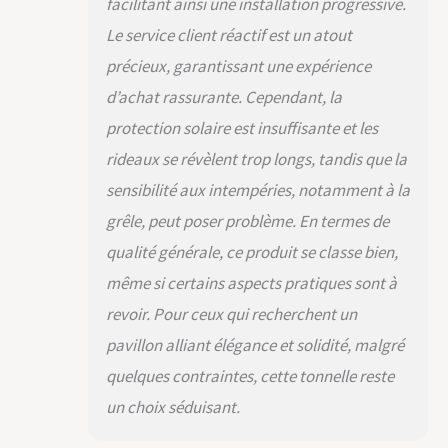
facilitant ainsi une installation progressive.
de montage est
Le service client réactif est un atout
d'environ 3 heures
avec 2 pers.
précieux, garantissant une expérience
LIVRAISON : Profilés
d’achat rassurante. Cependant, la
en aluminium,
plaques en
protection solaire est insuffisante et les
polycarbonate, 4
rideaux se révèlent trop longs, tandis que la
parois latérales avec
des anneaux de
sensibilité aux intempéries, notamment à la
fixation, 8 chevilles
grêle, peut poser problème. En termes de
métalliques pour la
qualité générale, ce produit se classe bien,
fixation au sol, outils
de montage, notice
même si certains aspects pratiques sont à
de montage
revoir. Pour ceux qui recherchent un
pavillon alliant élégance et solidité, malgré
quelques contraintes, cette tonnelle reste
un choix séduisant.