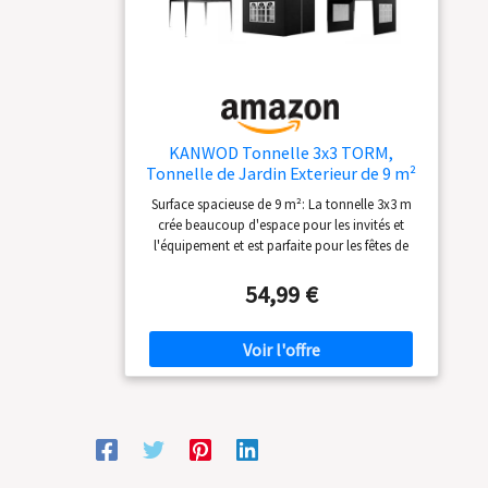
tente de 3 × 3 m, offrant suffisamment d'espace
pour accueillir jusqu'à dix personnes. Idéale
pour les foires artisanales, les événements
commerciaux, les marchés aux puces ou toute
autre festivité en plein air
KANWOD Tonnelle 3x3 TORM,
Tonnelle de Jardin Exterieur de 9 m²
avec 4 Parois Latérales et 3 Fenêtres,
Surface spacieuse de 9 m²: La tonnelle 3x3 m
Barnum Pliant Stable pour
crée beaucoup d'espace pour les invités et
Événements, Mariage, Jardin, Stand
l'équipement et est parfaite pour les fêtes de
de Marché
jardin, les étals de marché ou les
rassemblements confortables en plein air.
54,99 €
Tonnelle jardin en métal robuste: Structure
robuste avec tissu en polyéthylène de 90 g/m²
pour une longue durée de vie dans le jardin,
sur la terrasse ou le balcon. 3 fenêtres sur les
murs: Laissent entrer beaucoup de lumière du
jour et créer une atmosphère lumineuse et
conviviale pour des heures conviviales en
famille lors d'un barbecue. Film en maille
renforcée avec protection UV: Le matériau reste