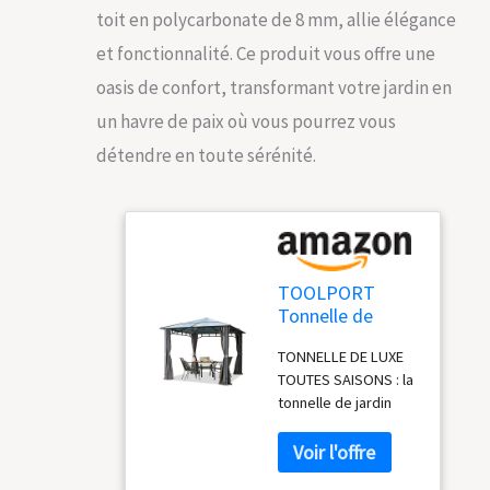
toit en polycarbonate de 8 mm, allie élégance
et fonctionnalité. Ce produit vous offre une
oasis de confort, transformant votre jardin en
un havre de paix où vous pourrez vous
détendre en toute sérénité.
TOOLPORT
Tonnelle de
Jardin 3x3 m
TONNELLE DE LUXE
Structure en
TOUTES SAISONS : la
Aluminium Toit
tonnelle de jardin
Polycarbonate
Sunset Deluxe reste
épaisseur env. 8
même en hiver votre
mm pavillon de
lieu privilégié dans
Jardin Gris