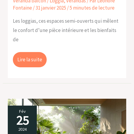
Véranda balcon / Loggia
,
Vérandas
/ Par
Léonore
Fontaine
/
31 janvier 2025
/
5 minutes de lecture
Les loggias, ces espaces semi-ouverts qui mêlent
le confort d’une pièce intérieure et les bienfaits
de
Lire la suite
Créer
Fév
25
un
lien
2024