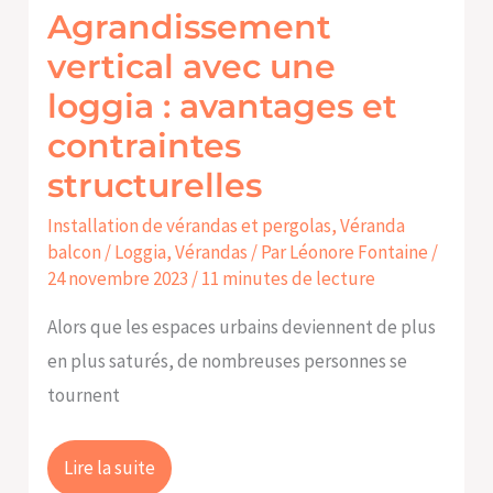
Agrandissement
structurelles
vertical avec une
loggia : avantages et
contraintes
structurelles
Installation de vérandas et pergolas
,
Véranda
balcon / Loggia
,
Vérandas
/ Par
Léonore Fontaine
/
24 novembre 2023
/
11 minutes de lecture
Alors que les espaces urbains deviennent de plus
en plus saturés, de nombreuses personnes se
tournent
Lire la suite