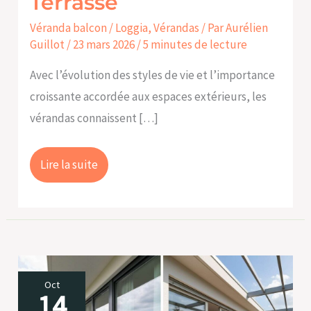
Terrasse
Véranda balcon / Loggia
,
Vérandas
/ Par
Aurélien
Guillot
/
23 mars 2026
/
5 minutes de lecture
Avec l’évolution des styles de vie et l’importance
croissante accordée aux espaces extérieurs, les
vérandas connaissent […]
Lire la suite
Quelle
Oct
14
différence