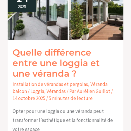
entre
2025
une
loggia
et
une
Quelle différence
véranda
?
entre une loggia et
une véranda ?
Installation de vérandas et pergolas
,
Véranda
balcon / Loggia
,
Vérandas
/ Par
Aurélien Guillot
/
14 octobre 2025
/
5 minutes de lecture
Opter pour une loggia ou une véranda peut
transformer l’esthétique et la fonctionnalité de
votre espace