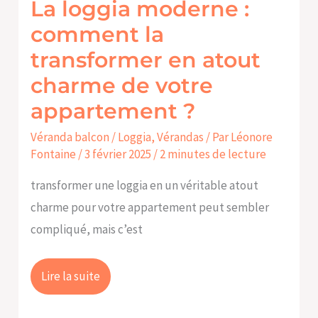
La loggia moderne :
atout
comment la
charme
transformer en atout
de
charme de votre
votre
appartement ?
appartement
?
Véranda balcon / Loggia
,
Vérandas
/ Par
Léonore
Fontaine
/
3 février 2025
/
2 minutes de lecture
transformer une loggia en un véritable atout
charme pour votre appartement peut sembler
compliqué, mais c’est
Lire la suite