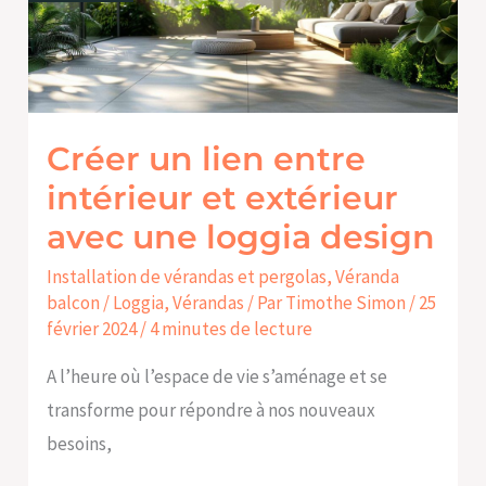
entre
intérieur
et
extérieur
avec
Créer un lien entre
une
intérieur et extérieur
loggia
avec une loggia design
design
Installation de vérandas et pergolas
,
Véranda
balcon / Loggia
,
Vérandas
/ Par
Timothe Simon
/
25
février 2024
/
4 minutes de lecture
A l’heure où l’espace de vie s’aménage et se
transforme pour répondre à nos nouveaux
besoins,